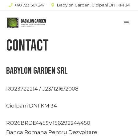
Sari
+40 723 567 247
Babylon Garden, Ciolpani DN1 KM 34
la
Me
conținut
Contact
Babylon Garden srl
RO23722214 / J23/1216/2008
Ciolpani DN1 KM 34
RO26BRDE445SV156292244450
Banca Romana Pentru Dezvoltare