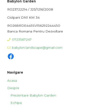
Babylon Garden
RO23722214 / J23/1216/2008
Ciolpani DN1 KM 34
RO26BRDE445SV156292244450
Banca Romana Pentru Dezvoltare
0723567247
babylon.landscape@gmail.com
Facebook
Navigare
Acasa
Despre
Prezentare Babylon Garden
Echipa