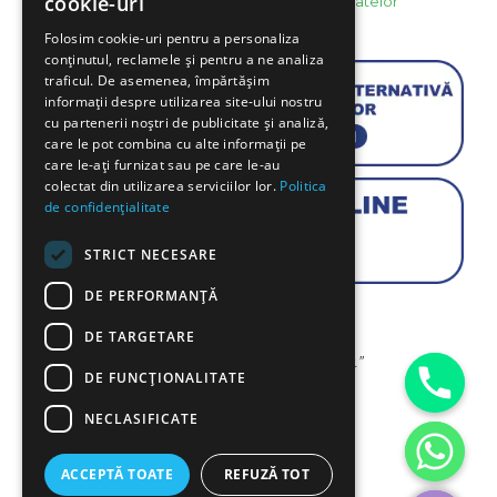
cookie-uri
Politica de confidentialitate si protectie a datelor
Politica Cookie
Folosim cookie-uri pentru a personaliza
conținutul, reclamele și pentru a ne analiza
traficul. De asemenea, împărtășim
informații despre utilizarea site-ului nostru
cu partenerii noștri de publicitate și analiză,
care le pot combina cu alte informații pe
care le-ați furnizat sau pe care le-au
colectat din utilizarea serviciilor lor.
Politica
de confidențialitate
STRICT NECESARE
DE PERFORMANȚĂ
DE TARGETARE
“To plant a garden is to believe in tomorrow.”
DE FUNCŢIONALITATE
Audrey Hepburn
NECLASIFICATE
chaty
ACCEPTĂ TOATE
REFUZĂ TOT
Hide