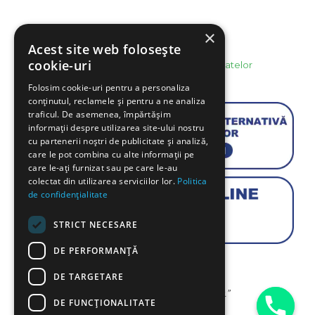
×
Info legal
Acest site web folosește
cookie-uri
Politica de confidentialitate si protectie a datelor
Politica Cookie
Folosim cookie-uri pentru a personaliza
conținutul, reclamele și pentru a ne analiza
traficul. De asemenea, împărtășim
informații despre utilizarea site-ului nostru
cu partenerii noștri de publicitate și analiză,
care le pot combina cu alte informații pe
care le-ați furnizat sau pe care le-au
colectat din utilizarea serviciilor lor.
Politica
de confidențialitate
STRICT NECESARE
DE PERFORMANȚĂ
DE TARGETARE
“To plant a garden is to believe in tomorrow.”
DE FUNCŢIONALITATE