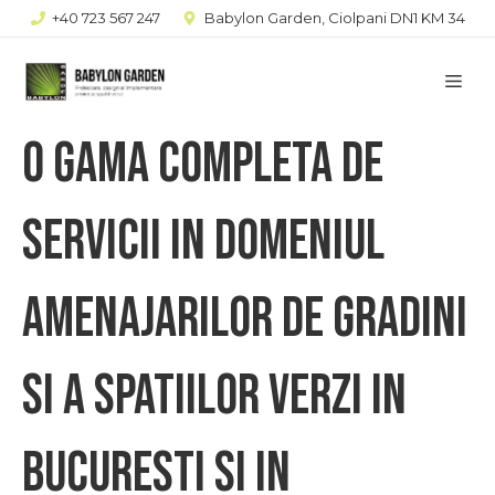
Sari
+40 723 567 247
Babylon Garden, Ciolpani DN1 KM 34
la
Me
conținut
O gama completa de
servicii in domeniul
amenajarilor de gradini
si a spatiilor verzi in
Bucuresti si in