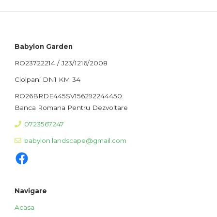
Babylon Garden
RO23722214 / J23/1216/2008
Ciolpani DN1 KM 34
RO26BRDE445SV156292244450
Banca Romana Pentru Dezvoltare
0723567247
babylon.landscape@gmail.com
Facebook
Navigare
Acasa