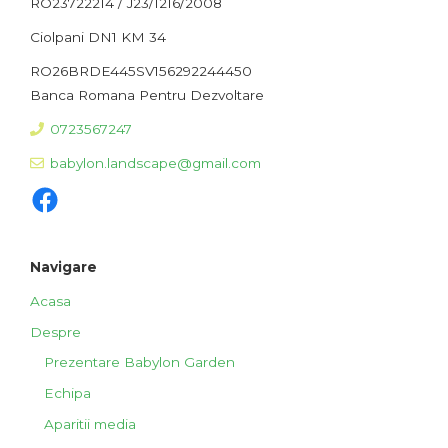
RO23722214 / J23/1216/2008
Ciolpani DN1 KM 34
RO26BRDE445SV156292244450
Banca Romana Pentru Dezvoltare
0723567247
babylon.landscape@gmail.com
Facebook
Navigare
Acasa
Despre
Prezentare Babylon Garden
Echipa
Aparitii media