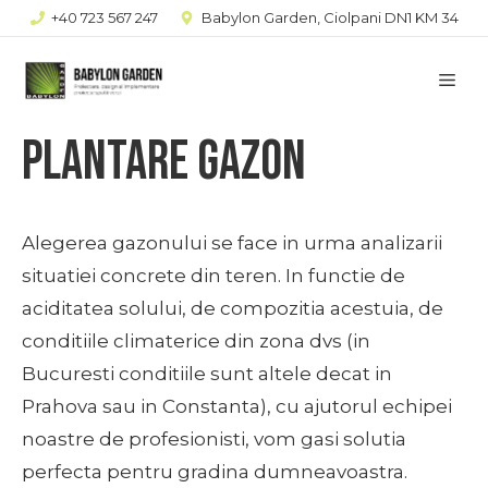
Sari
+40 723 567 247
Babylon Garden, Ciolpani DN1 KM 34
la
Me
conținut
Plantare gazon
Alegerea gazonului se face in urma analizarii
situatiei concrete din teren. In functie de
aciditatea solului, de compozitia acestuia, de
conditiile climaterice din zona dvs (in
Bucuresti conditiile sunt altele decat in
Prahova sau in Constanta), cu ajutorul echipei
noastre de profesionisti, vom gasi solutia
perfecta pentru gradina dumneavoastra.