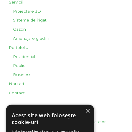
Servicii
Proiectare 3D
Sisteme de irigatii
Gazon
Amenajare gradini
Portofoliu
Rezidential
Public
Business
Noutati
Contact
×
Info legal
Acest site web folosește
cookie-uri
Politica de confidentialitate si protectie a datelor
Politica Cookie
Folosim cookie-uri pentru a personaliza